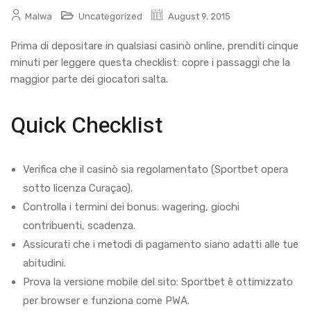
Malwa
Uncategorized
August 9, 2015
Prima di depositare in qualsiasi casinò online, prenditi cinque
minuti per leggere questa checklist: copre i passaggi che la
maggior parte dei giocatori salta.
Quick Checklist
Verifica che il casinò sia regolamentato (Sportbet opera
sotto licenza Curaçao).
Controlla i termini dei bonus: wagering, giochi
contribuenti, scadenza.
Assicurati che i metodi di pagamento siano adatti alle tue
abitudini.
Prova la versione mobile del sito: Sportbet è ottimizzato
per browser e funziona come PWA.