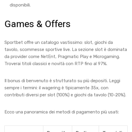
disponibili.
Games & Offers
Sportbet offre un catalogo vastissimo: slot, giochi da
tavolo, scommesse sportive live. La sezione slot è dominata
da provider come NetEnt, Pragmatic Play e Microgaming.
Troverai titoli classici e novità con RTP fino al 97%.
Il bonus di benvenuto è strutturato su più depositi. Leggi
sempre i termini: il wagering è tipicamente 35x, con
contributi diversi per slot (100%) e giochi da tavolo (10-20%).
Ecco una panoramica dei metodi di pagamento più usati: