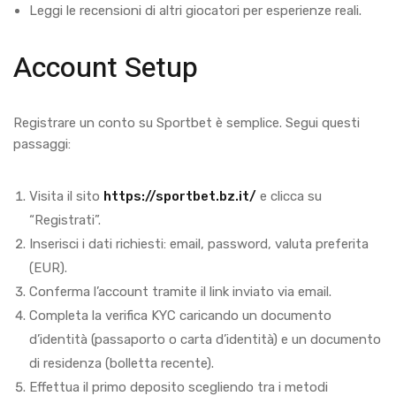
Leggi le recensioni di altri giocatori per esperienze reali.
Account Setup
Registrare un conto su Sportbet è semplice. Segui questi
passaggi:
Visita il sito
https://sportbet.bz.it/
e clicca su
“Registrati”.
Inserisci i dati richiesti: email, password, valuta preferita
(EUR).
Conferma l’account tramite il link inviato via email.
Completa la verifica KYC caricando un documento
d’identità (passaporto o carta d’identità) e un documento
di residenza (bolletta recente).
Effettua il primo deposito scegliendo tra i metodi