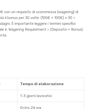
€ con un requisito di scommessa (wagering) di
iù il bonus per 30 volte: (100€ + 100€) × 30 =
agni. È importante leggere i termini specifici:
nerale è: Wagering Requirement = (Deposito + Bonus)
ente.
x
Tempo di elaborazione
1-3 giorni lavorativi
Entro 24 ore