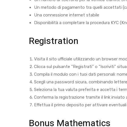
Un metodo di pagamento tra quelli accettati (car
Una connessione internet stabile
Disponibilità a completare la procedura KYC (K
Registration
Visita il sito ufficiale utilizzando un browser mo
Clicca sul pulsante “Registrati” o “Iscriviti” situa
Compila il modulo con i tuoi dati personali: nom
Scegli una password sicura, combinando lettere 
Seleziona la tua valuta preferita e accetta i termi
Conferma la registrazione tramite il link inviato a
Effettua il primo deposito per attivare eventual
Bonus Mathematics