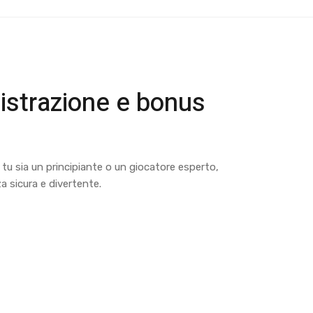
istrazione e bonus
e tu sia un principiante o un giocatore esperto,
a sicura e divertente.