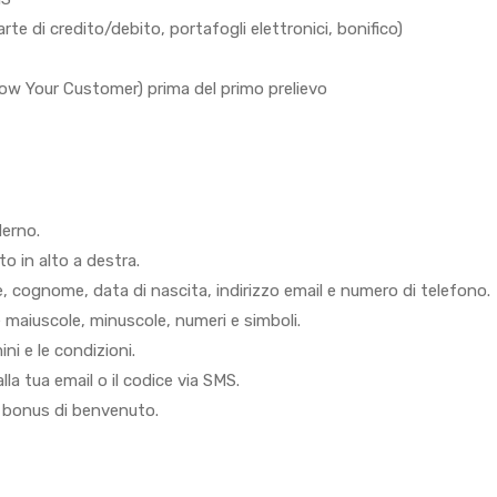
te di credito/debito, portafogli elettronici, bonifico)
now Your Customer) prima del primo prelievo
derno.
to in alto a destra.
e, cognome, data di nascita, indirizzo email e numero di telefono.
maiuscole, minuscole, numeri e simboli.
ni e le condizioni.
lla tua email o il codice via SMS.
i bonus di benvenuto.