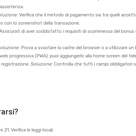
’assistenza.
oluzione:
Verifica che il metodo di pagamento sia tra quelli accettat
to con lo screenshot della transazione.
Assicurati di aver soddisfatto i requisiti di scommessa del bonus e
oluzione:
Prova a svuotare la cache del browser o a utilizzare un 
 web progressiva (PWA): puoi aggiungerlo alla home screen del tel
 registrazione.
Soluzione:
Controlla che tutti i campi obbligatori s
rarsi?
21. Verifica le leggi locali.