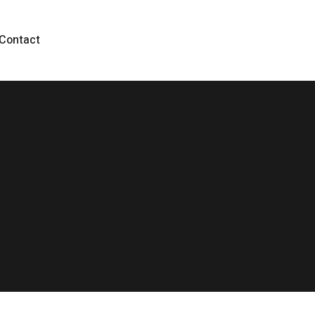
Contact