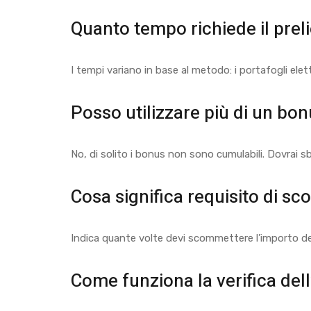
Quanto tempo richiede il prel
I tempi variano in base al metodo: i portafogli elettr
Posso utilizzare più di un 
No, di solito i bonus non sono cumulabili. Dovrai s
Cosa significa requisito di 
Indica quante volte devi scommettere l’importo del
Come funziona la verifica del