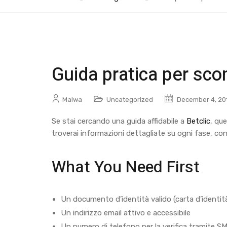
Guida pratica per sc
Malwa
Uncategorized
December 4, 20
Se stai cercando una guida affidabile a
Betclic
, qu
troverai informazioni dettagliate su ogni fase, con
What You Need First
Un documento d’identità valido (carta d’identit
Un indirizzo email attivo e accessibile
Un numero di telefono per la verifica tramite S