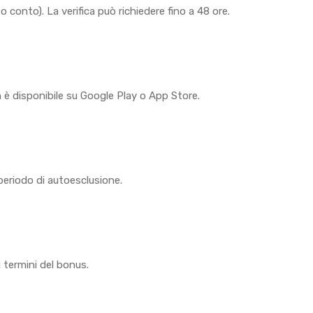
 conto). La verifica può richiedere fino a 48 ore.
n è disponibile su Google Play o App Store.
 periodo di autoesclusione.
 termini del bonus.