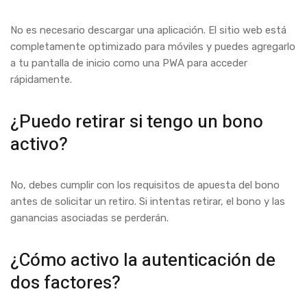
No es necesario descargar una aplicación. El sitio web está
completamente optimizado para móviles y puedes agregarlo
a tu pantalla de inicio como una PWA para acceder
rápidamente.
¿Puedo retirar si tengo un bono
activo?
No, debes cumplir con los requisitos de apuesta del bono
antes de solicitar un retiro. Si intentas retirar, el bono y las
ganancias asociadas se perderán.
¿Cómo activo la autenticación de
dos factores?