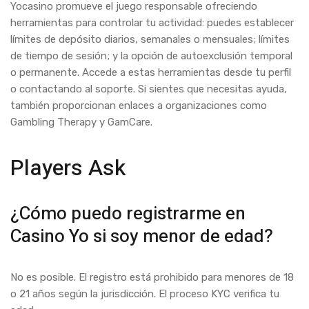
Yocasino promueve el juego responsable ofreciendo
herramientas para controlar tu actividad: puedes establecer
límites de depósito diarios, semanales o mensuales; límites
de tiempo de sesión; y la opción de autoexclusión temporal
o permanente. Accede a estas herramientas desde tu perfil
o contactando al soporte. Si sientes que necesitas ayuda,
también proporcionan enlaces a organizaciones como
Gambling Therapy y GamCare.
Players Ask
¿Cómo puedo registrarme en
Casino Yo si soy menor de edad?
No es posible. El registro está prohibido para menores de 18
o 21 años según la jurisdicción. El proceso KYC verifica tu