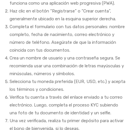
funciona como una aplicación web progresiva (PWA).
Haz clic en el botón “Registrarse” o “Crear cuenta”,
generalmente ubicado en la esquina superior derecha.
Completa el formulario con tus datos personales: nombre
completo, fecha de nacimiento, correo electrónico y
número de teléfono. Asegúrate de que la información
coincida con tus documentos.
Crea un nombre de usuario y una contraseña segura. Se
recomienda usar una combinación de letras mayúsculas y
minúsculas, números y símbolos.
Selecciona tu moneda preferida (EUR, USD, etc.) y acepta
los términos y condiciones.
Verifica tu cuenta a través del enlace enviado a tu correo
electrónico. Luego, completa el proceso KYC subiendo
una foto de tu documento de identidad y un selfie.
Una vez verificada, realiza tu primer depósito para activar
el bono de bienvenida, si lo deseas.