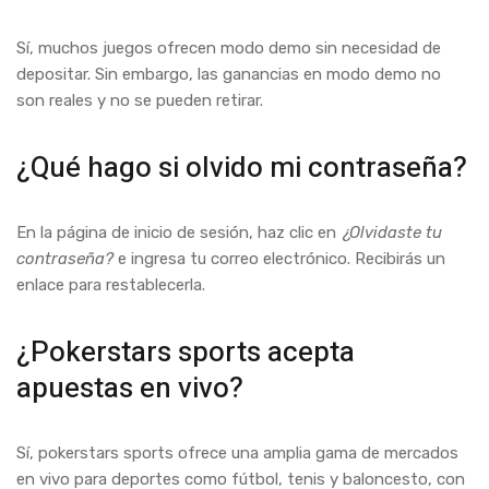
Sí, muchos juegos ofrecen modo demo sin necesidad de
depositar. Sin embargo, las ganancias en modo demo no
son reales y no se pueden retirar.
¿Qué hago si olvido mi contraseña?
En la página de inicio de sesión, haz clic en
¿Olvidaste tu
contraseña?
e ingresa tu correo electrónico. Recibirás un
enlace para restablecerla.
¿Pokerstars sports acepta
apuestas en vivo?
Sí, pokerstars sports ofrece una amplia gama de mercados
en vivo para deportes como fútbol, tenis y baloncesto, con