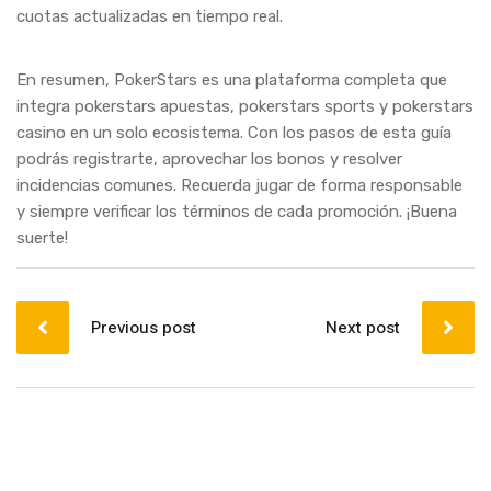
cuotas actualizadas en tiempo real.
En resumen, PokerStars es una plataforma completa que
integra pokerstars apuestas, pokerstars sports y pokerstars
casino en un solo ecosistema. Con los pasos de esta guía
podrás registrarte, aprovechar los bonos y resolver
incidencias comunes. Recuerda jugar de forma responsable
y siempre verificar los términos de cada promoción. ¡Buena
suerte!
Post
navigation
Previous post
Next post