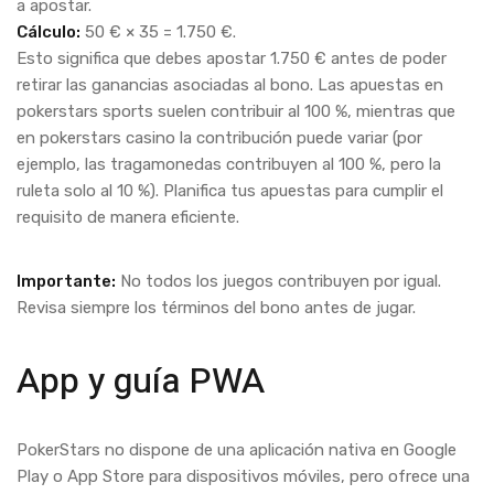
a apostar.
Cálculo:
50 € × 35 = 1.750 €.
Esto significa que debes apostar 1.750 € antes de poder
retirar las ganancias asociadas al bono. Las apuestas en
pokerstars sports suelen contribuir al 100 %, mientras que
en pokerstars casino la contribución puede variar (por
ejemplo, las tragamonedas contribuyen al 100 %, pero la
ruleta solo al 10 %). Planifica tus apuestas para cumplir el
requisito de manera eficiente.
Importante:
No todos los juegos contribuyen por igual.
Revisa siempre los términos del bono antes de jugar.
App y guía PWA
PokerStars no dispone de una aplicación nativa en Google
Play o App Store para dispositivos móviles, pero ofrece una