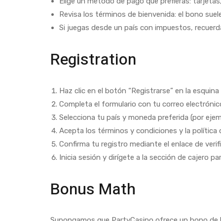
Elige un método de pago que prefieras: tarjeta
Revisa los términos de bienvenida: el bono suel
Si juegas desde un país con impuestos, recuerda
Registration
Haz clic en el botón “Registrarse” en la esquina 
Completa el formulario con tu correo electróni
Selecciona tu país y moneda preferida (por eje
Acepta los términos y condiciones y la política 
Confirma tu registro mediante el enlace de verifi
Inicia sesión y dirígete a la sección de cajero pa
Bonus Math
Supongamos que PartyCasino ofrece un bono de bie