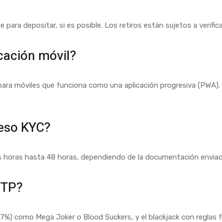
ara depositar, si es posible. Los retiros están sujetos a verific
cación móvil?
ara móviles que funciona como una aplicación progresiva (PWA).
ceso KYC?
s horas hasta 48 horas, dependiendo de la documentación enviad
RTP?
%) como Mega Joker o Blood Suckers, y el blackjack con reglas 