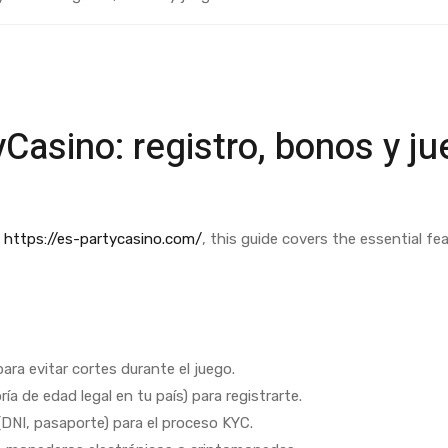
yCasino: registro, bonos y j
o
https://es-partycasino.com/
, this guide covers the essential f
para evitar cortes durante el juego.
a de edad legal en tu país) para registrarte.
DNI, pasaporte) para el proceso KYC.