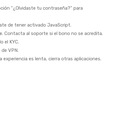
opción “¿Olvidaste tu contraseña?” para
ate de tener activado JavaScript.
. Contacta al soporte si el bono no se acredita.
o el KYC.
s de VPN.
experiencia es lenta, cierra otras aplicaciones.