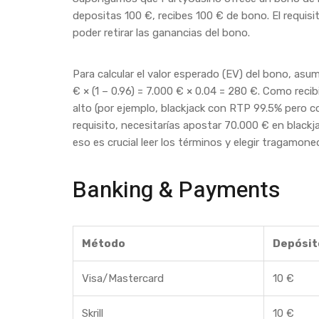
depositas 100 €, recibes 100 € de bono. El requisi
poder retirar las ganancias del bono.
Para calcular el valor esperado (EV) del bono, asu
€ × (1 – 0.96) = 7.000 € × 0.04 = 280 €. Como reci
alto (por ejemplo, blackjack con RTP 99.5% pero con
requisito, necesitarías apostar 70.000 € en blackj
eso es crucial leer los términos y elegir tragamone
Banking & Payments
Método
Depósit
Visa/Mastercard
10 €
Skrill
10 €