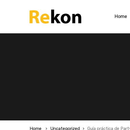
Home
Home
Uncategorized
Guía práctica de Part