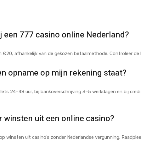
ij een 777 casino online Nederland?
n €20, afhankelijk van de gekozen betaalmethode. Controleer de 
en opname op mijn rekening staat?
llets 24–48 uur, bij bankoverschrijving 3–5 werkdagen en bij cr
r winsten uit een online casino?
p winsten uit casino’s zonder Nederlandse vergunning. Raadpleeg 