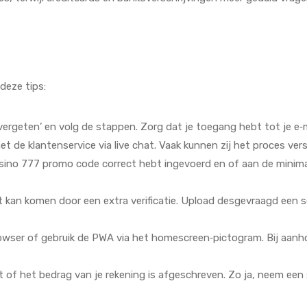
deze tips:
ergeten’ en volg de stappen. Zorg dat je toegang hebt tot je e‑m
de klantenservice via live chat. Vaak kunnen zij het proces versn
asino 777 promo code correct hebt ingevoerd en of aan de minima
 kan komen door een extra verificatie. Upload desgevraagd een se
wser of gebruik de PWA via het homescreen‑pictogram. Bij aanh
 of het bedrag van je rekening is afgeschreven. Zo ja, neem een 