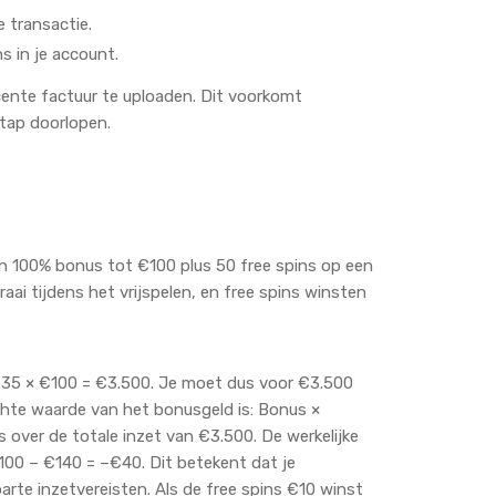
e transactie.
 in je account.
ecente factuur te uploaden. Dit voorkomt
stap doorlopen.
en 100% bonus tot €100 plus 50 free spins op een
ai tijdens het vrijspelen, en free spins winsten
= 35 × €100 = €3.500. Je moet dus voor €3.500
hte waarde van het bonusgeld is: Bonus ×
 over de totale inzet van €3.500. De werkelijke
100 – €140 = –€40. Dit betekent dat je
arte inzetvereisten. Als de free spins €10 winst