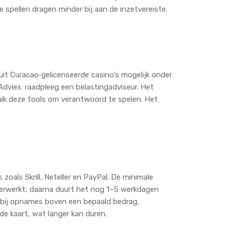
spellen dragen minder bij aan de inzetvereiste.
uit Curacao‑gelicenseerde casino’s mogelijk onder
dvies: raadpleeg een belastingadviseur. Het
ruik deze tools om verantwoord te spelen. Het
zoals Skrill, Neteller en PayPal. De minimale
verwerkt, daarna duurt het nog 1–5 werkdagen
en bij opnames boven een bepaald bedrag,
e kaart, wat langer kan duren.