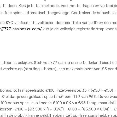
g te doen. Kies je betaalmethode, voer het bedrag in en voltooi d
e free spins automatisch toegevoegd. Controleer de bonusbalans
de KYC‑verificatie te voltooien door een foto van je ID en een r
://777-casinos.eu.com/
kun je de volledige registratie stap voor 
tbonus bekijken. Stel: het 777 casino online Nederland biedt e
vereiste op (storting + bonus), een maximale inzet van €5 per dra
onus, totaal speelsaldo €100. Inzetvereiste: 35 × (€50 + €50) 
 Stel dat je een gokkast speelt met een RTP van 96%. De verwac
00 bonus speel je in theorie €100 × 0,96 = €96 terug, maar dat is
osten: €100 – (€3.500 × (1 – 0,96)) = €100 – (€3.500 × 0,04) = €
r in de praktijk kan je geluk hebben. Let op: free spins hebben ap