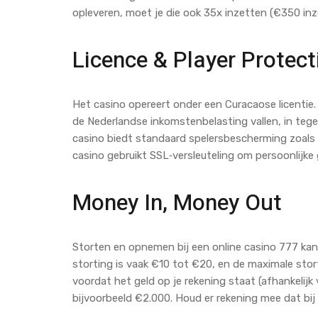
opleveren, moet je die ook 35x inzetten (€350 inz
Licence & Player Protect
Het casino opereert onder een Curacaose licentie. 
de Nederlandse inkomstenbelasting vallen, in tege
casino biedt standaard spelersbescherming zoals s
casino gebruikt SSL‑versleuteling om persoonlijk
Money In, Money Out
Storten en opnemen bij een online casino 777 kan vi
storting is vaak €10 tot €20, en de maximale st
voordat het geld op je rekening staat (afhankelij
bijvoorbeeld €2.000. Houd er rekening mee dat bi