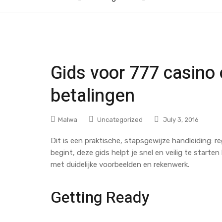
Gids voor 777 casino 
betalingen
Malwa
Uncategorized
July 3, 2016
Dit is een praktische, stapsgewijze handleiding: r
begint, deze gids helpt je snel en veilig te star
met duidelijke voorbeelden en rekenwerk.
Getting Ready