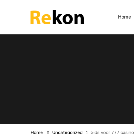
Home
Home
Uncategorized
Gids voor 777 casino