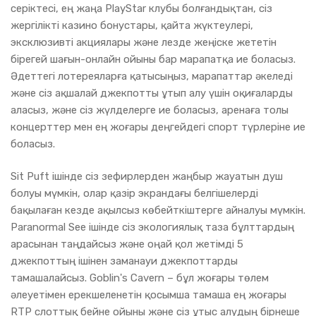
серіктесі, ең жаңа PlayStar клубы болғандықтан, сіз
жергілікті казино бонустары, қайта жүктеулері,
эксклюзивті акциялары және лезде жеңіске жететін
бірегей шағын-онлайн ойыны бар марапатқа ие боласыз.
Әдеттегі лотереяларға қатысыңыз, марапаттар әкеледі
және сіз ақшалай джекпотты ұтып алу үшін оқиғаларды
аласыз, және сіз жүлделерге ие боласыз, аренаға толы
концерттер мен ең жоғары деңгейдегі спорт түрлеріне ие
боласыз.
Sit Puft ішінде сіз зефирлерден жаңбыр жауатын душ
болуы мүмкін, олар қазір экрандағы белгішелерді
бақылаған кезде ақылсыз көбейткіштерге айналуы мүмкін.
Paranormal See ішінде сіз экологиялық таза бұлттардың
арасынан таңдайсыз және оңай қол жетімді 5
джекпоттың ішінен заманауи джекпоттарды
тамашалайсыз. Goblin's Cavern – бұл жоғары төлем
әлеуетімен ерекшеленетін қосымша тамаша ең жоғары
RTP слоттық бейне ойыны және сіз ұтыс алудың бірнеше