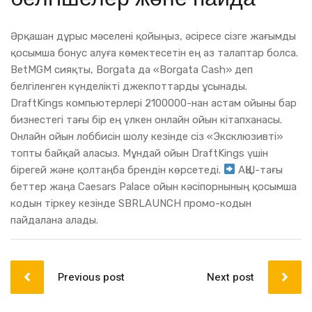
Әрқашан дұрыс мәселені қойыңыз, әсіресе сізге жағымды
қосымша бонус алуға көмектесетін ең аз талаптар болса.
BetMGM сияқты, Borgata да «Borgata Cash» деп
белгіленген күнделікті джекпоттарды ұсынады.
DraftKings компьютерлері 2100000-нан астам ойыны бар
бизнестегі тағы бір ең үлкен онлайн ойын кітапханасы.
Онлайн ойын лоббисін шолу кезінде сіз «Эксклюзивті»
топты байқай аласыз. Мұндай ойын DraftKings үшін
бірегей және қолтаңба брендін көрсетеді.
АҚШ-тағы
беттер жаңа Caesars Palace ойын кәсіпорнының қосымша
кодын тіркеу кезінде SBRLAUNCH промо-кодын
пайдалана алады.
Post
navigation
Previous post
Next post