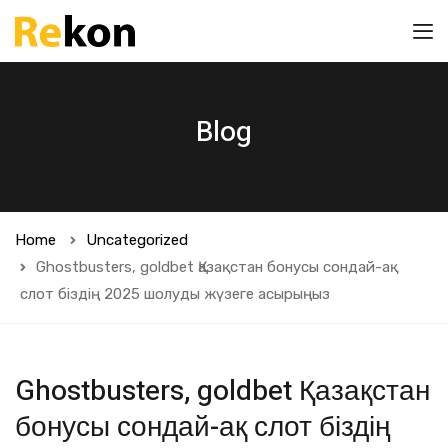
Blog
Home
Uncategorized
Ghostbusters, goldbet Қазақстан бонусы сондай-ақ
слот біздің 2025 шолуды жүзеге асырыңыз
Ghostbusters, goldbet Қазақстан
бонусы сондай-ақ слот біздің