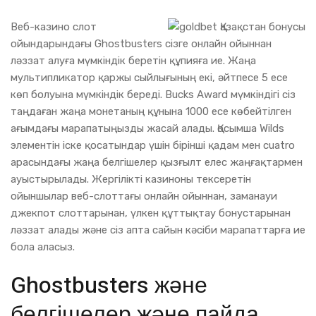
Веб-казино слот
ойындарындағы Ghostbusters сізге онлайн ойыннан
ләззат алуға мүмкіндік беретін құпияға ие. Жаңа
мультипликатор қаржы сыйлығының екі, әйтпесе 5 есе
көп болуына мүмкіндік береді. Bucks Award мүмкіндігі сіз
таңдаған жаңа монетаның құнына 1000 есе көбейтілген
ағымдағы марапатыңызды жасай алады. Қосымша Wilds
элементін іске қосатындар үшін бірінші қадам мен cuatro
арасындағы жаңа белгішелер қызғылт елес жаңғақтармен
ауыстырылады. Жергілікті казиноны тексеретін
ойыншылар веб-слоттағы онлайн ойыннан, заманауи
джекпот слоттарынан, үлкен құттықтау бонустарынан
ләззат алады және сіз апта сайын кәсіби марапаттарға ие
бола аласыз.
Ghostbusters және
белгішелер және пайда