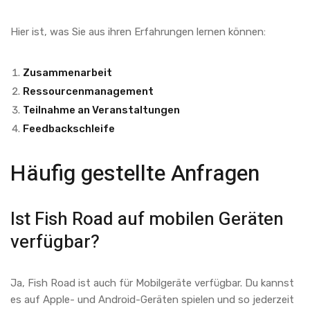
Hier ist, was Sie aus ihren Erfahrungen lernen können:
Zusammenarbeit
Ressourcenmanagement
Teilnahme an Veranstaltungen
Feedbackschleife
Häufig gestellte Anfragen
Ist Fish Road auf mobilen Geräten
verfügbar?
Ja, Fish Road ist auch für Mobilgeräte verfügbar. Du kannst
es auf Apple- und Android-Geräten spielen und so jederzeit