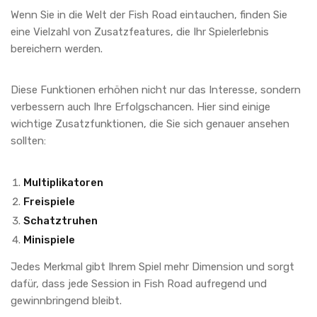
Wenn Sie in die Welt der Fish Road eintauchen, finden Sie
eine Vielzahl von Zusatzfeatures, die Ihr Spielerlebnis
bereichern werden.
Diese Funktionen erhöhen nicht nur das Interesse, sondern
verbessern auch Ihre Erfolgschancen. Hier sind einige
wichtige Zusatzfunktionen, die Sie sich genauer ansehen
sollten:
Multiplikatoren
Freispiele
Schatztruhen
Minispiele
Jedes Merkmal gibt Ihrem Spiel mehr Dimension und sorgt
dafür, dass jede Session in Fish Road aufregend und
gewinnbringend bleibt.