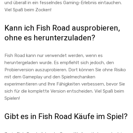
und überall in ein fesselndes Gaming-Erlebnis eintauchen.
Viel Spaß beim Zocken!
Kann ich Fish Road ausprobieren,
ohne es herunterzuladen?
Fish Road kann nur verwendet werden, wenn es
heruntergeladen wurde. Es empfiehlt sich jedoch, den
Probierversion auszuprobieren. Dort können Sie ohne Risiko
mit dem Gameplay und den Spielmechaniken
experimentieren und Ihre Fähigkeiten verbessern, bevor Sie
sich für die komplette Version entscheiden. Viel Spaß beim
Spielen!
Gibt es in Fish Road Käufe im Spiel?