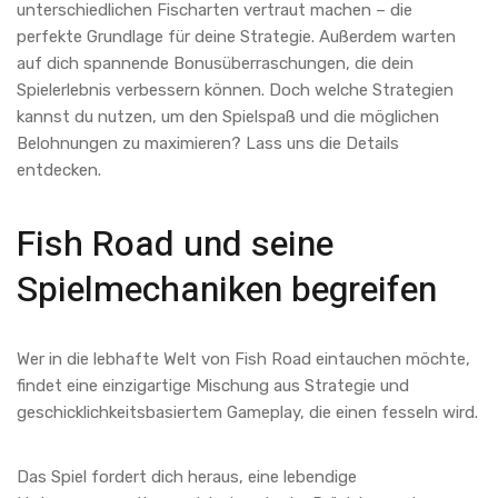
unterschiedlichen Fischarten vertraut machen – die
perfekte Grundlage für deine Strategie. Außerdem warten
auf dich spannende Bonusüberraschungen, die dein
Spielerlebnis verbessern können. Doch welche Strategien
kannst du nutzen, um den Spielspaß und die möglichen
Belohnungen zu maximieren? Lass uns die Details
entdecken.
Fish Road und seine
Spielmechaniken begreifen
Wer in die lebhafte Welt von Fish Road eintauchen möchte,
findet eine einzigartige Mischung aus Strategie und
geschicklichkeitsbasiertem Gameplay, die einen fesseln wird.
Das Spiel fordert dich heraus, eine lebendige