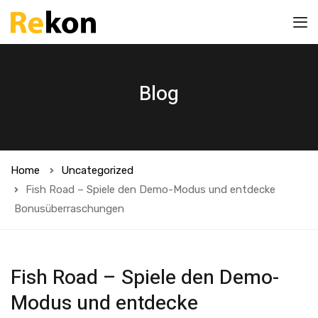
Blog
Home
Uncategorized
Fish Road – Spiele den Demo-Modus und entdecke
Bonusüberraschungen
Fish Road – Spiele den Demo-
Modus und entdecke