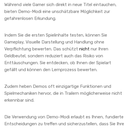
Während viele Gamer sich direkt in neue Titel eintauchen,
bieten Demo-Modi eine unschätzbare Möglichkeit zur
gefahrenlosen Erkundung.
Indem Sie die ersten Spielinhalte testen, können Sie
Gameplay, Visuelle Darstellung und Handlung ohne
Verpflichtung bewerten. Das schützt
nicht
nur Ihren
Geldbeutel, sondern reduziert auch das Risiko von
Enttäuschungen. Sie entdecken, ob Ihnen der Spielart
gefällt und können den Lernprozess bewerten.
Zudem heben Demos oft einzigartige Funktionen und
Spielmechaniken hervor, die in Trailern möglicherweise nicht
erkennbar sind.
Die Verwendung von Demo-Modi erlaubt es Ihnen, fundierte
Entscheidungen zu treffen und sicherzustellen, dass Sie Ihre