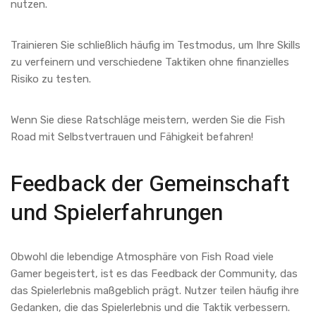
nutzen.
Trainieren Sie schließlich häufig im Testmodus, um Ihre Skills
zu verfeinern und verschiedene Taktiken ohne finanzielles
Risiko zu testen.
Wenn Sie diese Ratschläge meistern, werden Sie die Fish
Road mit Selbstvertrauen und Fähigkeit befahren!
Feedback der Gemeinschaft
und Spielerfahrungen
Obwohl die lebendige Atmosphäre von Fish Road viele
Gamer begeistert, ist es das Feedback der Community, das
das Spielerlebnis maßgeblich prägt. Nutzer teilen häufig ihre
Gedanken, die das Spielerlebnis und die Taktik verbessern.