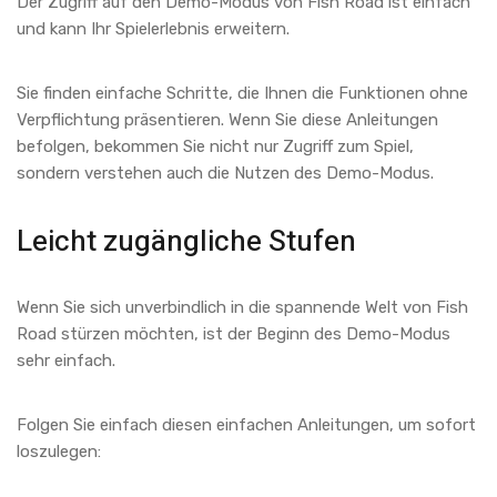
Der Zugriff auf den Demo-Modus von Fish Road ist einfach
und kann Ihr Spielerlebnis erweitern.
Sie finden einfache Schritte, die Ihnen die Funktionen ohne
Verpflichtung präsentieren. Wenn Sie diese Anleitungen
befolgen, bekommen Sie nicht nur Zugriff zum Spiel,
sondern verstehen auch die Nutzen des Demo-Modus.
Leicht zugängliche Stufen
Wenn Sie sich unverbindlich in die spannende Welt von Fish
Road stürzen möchten, ist der Beginn des Demo-Modus
sehr einfach.
Folgen Sie einfach diesen einfachen Anleitungen, um sofort
loszulegen: