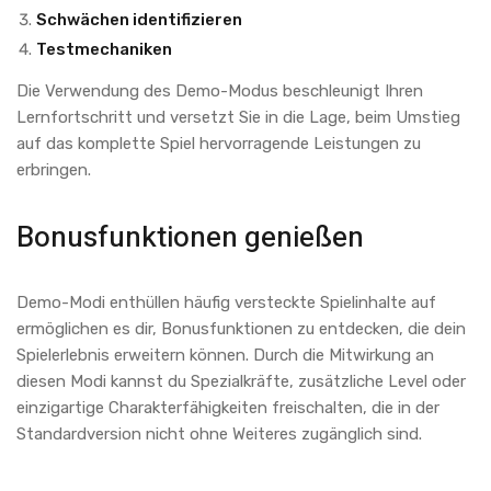
Schwächen identifizieren
Testmechaniken
Die Verwendung des Demo-Modus beschleunigt Ihren
Lernfortschritt und versetzt Sie in die Lage, beim Umstieg
auf das komplette Spiel hervorragende Leistungen zu
erbringen.
Bonusfunktionen genießen
Demo-Modi enthüllen häufig versteckte Spielinhalte auf
ermöglichen es dir, Bonusfunktionen zu entdecken, die dein
Spielerlebnis erweitern können. Durch die Mitwirkung an
diesen Modi kannst du Spezialkräfte, zusätzliche Level oder
einzigartige Charakterfähigkeiten freischalten, die in der
Standardversion nicht ohne Weiteres zugänglich sind.