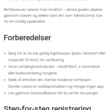
Nettkasinoer varierer mye i kvalitet – denne guiden skjærer
gjennom støyen og dekker bare det som faktisk betyr noe
for en smidig opplevelse.
Forberedelser
Sørg for at du har gyldig legitimasjon (pass, førerkort eller
nasjonalt ID-kort) for verifisering.
Ha en betalingsmetode klar – kredittkort, e-lommebok
eller bankoverføring fungerer.
Sjekk at enheten din støtter moderne nettlesere –
Dunder casino er mobiloptimalisert og trenger ingen app.
Les gjennom bonusvilkårene før du setter inn penger.
Steg-for-steg registrering