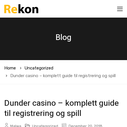
Blog
Home
Uncategorized
Dunder casino – komplett guide til registrering og spill
Dunder casino – komplett guide
til registrering og spill
Malwa
Uncategorized
December 20, 2018