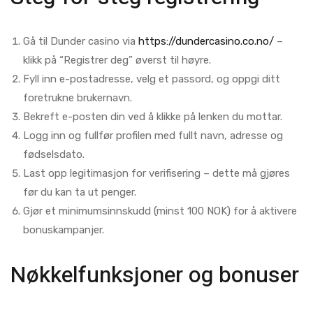
Gå til Dunder casino via
https://dundercasino.co.no/
–
klikk på “Registrer deg” øverst til høyre.
Fyll inn e-postadresse, velg et passord, og oppgi ditt
foretrukne brukernavn.
Bekreft e-posten din ved å klikke på lenken du mottar.
Logg inn og fullfør profilen med fullt navn, adresse og
fødselsdato.
Last opp legitimasjon for verifisering – dette må gjøres
før du kan ta ut penger.
Gjør et minimumsinnskudd (minst 100 NOK) for å aktivere
bonuskampanjer.
Nøkkelfunksjoner og bonuser