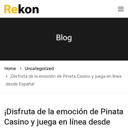
Blog
Home
Uncategorized
¡Disfruta de la emoción de Pinata Casino y juega en línea
desde España!
¡Disfruta de la emoción de Pinata
Casino y juega en línea desde