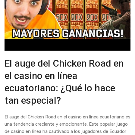
El auge del Chicken Road en
el casino en línea
ecuatoriano: ¿Qué lo hace
tan especial?
El auge del Chicken Road en el casino en línea ecuatoriano es
una tendencia creciente y emocionante. Este popular juego
de casino en línea ha cautivado a los jugadores de Ecuador