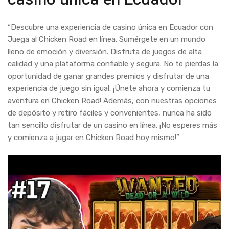
“Descubre una experiencia de casino única en Ecuador con
Juega al Chicken Road en línea. Sumérgete en un mundo
lleno de emoción y diversión. Disfruta de juegos de alta
calidad y una plataforma confiable y segura. No te pierdas la
oportunidad de ganar grandes premios y disfrutar de una
experiencia de juego sin igual. ¡Únete ahora y comienza tu
aventura en Chicken Road! Además, con nuestras opciones
de depósito y retiro fáciles y convenientes, nunca ha sido
tan sencillo disfrutar de un casino en línea. ¡No esperes más
y comienza a jugar en Chicken Road hoy mismo!”