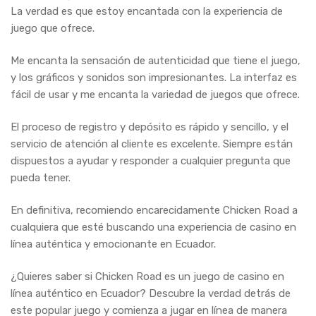
La verdad es que estoy encantada con la experiencia de
juego que ofrece.
Me encanta la sensación de autenticidad que tiene el juego,
y los gráficos y sonidos son impresionantes. La interfaz es
fácil de usar y me encanta la variedad de juegos que ofrece.
El proceso de registro y depósito es rápido y sencillo, y el
servicio de atención al cliente es excelente. Siempre están
dispuestos a ayudar y responder a cualquier pregunta que
pueda tener.
En definitiva, recomiendo encarecidamente Chicken Road a
cualquiera que esté buscando una experiencia de casino en
línea auténtica y emocionante en Ecuador.
¿Quieres saber si Chicken Road es un juego de casino en
línea auténtico en Ecuador? Descubre la verdad detrás de
este popular juego y comienza a jugar en línea de manera