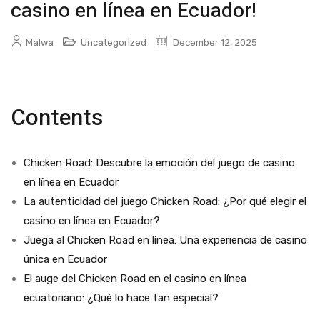
casino en línea en Ecuador!
Malwa
Uncategorized
December 12, 2025
Contents
Chicken Road: Descubre la emoción del juego de casino
en línea en Ecuador
La autenticidad del juego Chicken Road: ¿Por qué elegir el
casino en línea en Ecuador?
Juega al Chicken Road en línea: Una experiencia de casino
única en Ecuador
El auge del Chicken Road en el casino en línea
ecuatoriano: ¿Qué lo hace tan especial?