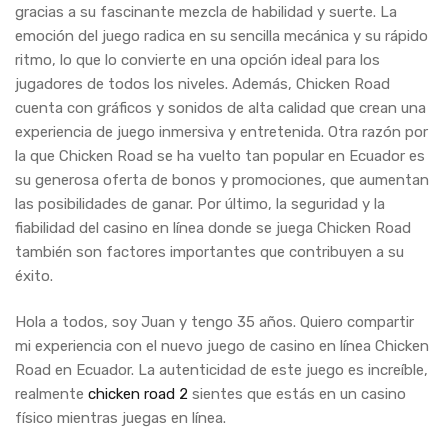
gracias a su fascinante mezcla de habilidad y suerte. La
emoción del juego radica en su sencilla mecánica y su rápido
ritmo, lo que lo convierte en una opción ideal para los
jugadores de todos los niveles. Además, Chicken Road
cuenta con gráficos y sonidos de alta calidad que crean una
experiencia de juego inmersiva y entretenida. Otra razón por
la que Chicken Road se ha vuelto tan popular en Ecuador es
su generosa oferta de bonos y promociones, que aumentan
las posibilidades de ganar. Por último, la seguridad y la
fiabilidad del casino en línea donde se juega Chicken Road
también son factores importantes que contribuyen a su
éxito.
Hola a todos, soy Juan y tengo 35 años. Quiero compartir
mi experiencia con el nuevo juego de casino en línea Chicken
Road en Ecuador. La autenticidad de este juego es increíble,
realmente
chicken road 2
sientes que estás en un casino
físico mientras juegas en línea.