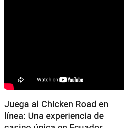
Juega al Chicken Road en
línea: Una experiencia de
casino única en Ecuador