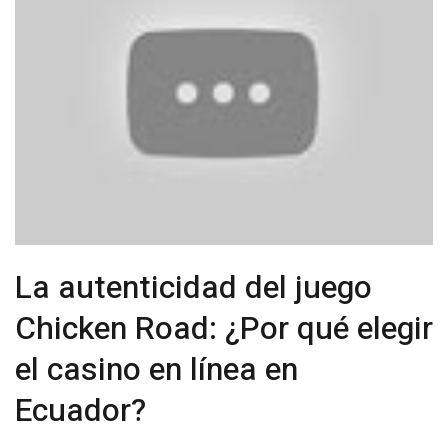
La autenticidad del juego
Chicken Road: ¿Por qué elegir
el casino en línea en
Ecuador?