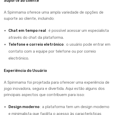
Suporte ao cliente
A Spinmama oferece uma ampla variedade de opções de
suporte ao cliente, incluindo:
Chat em tempo real
: é possível acessar um especialista
através do chat da plataforma.
Telefone e correio eletrônico
: o usuário pode entrar em
contato com a equipe por telefone ou por correio
electrónico.
Experiência do Usuário
A Spinmama foi projetada para oferecer uma experiência de
jogo inovadora, segura e divertida. Aqui estão alguns dos
principais aspectos que contribuem para isso:
Design moderno
: a plataforma tem um design moderno
e minimalista que facilita o acesso às características