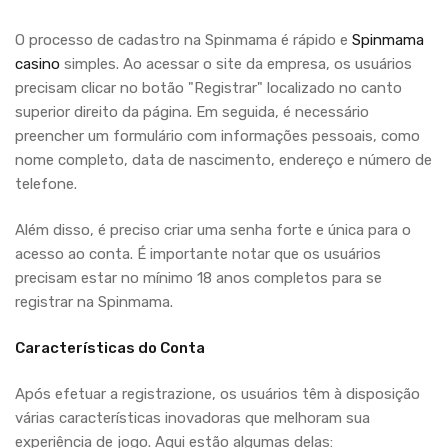
O processo de cadastro na Spinmama é rápido e
Spinmama
casino
simples. Ao acessar o site da empresa, os usuários
precisam clicar no botão "Registrar" localizado no canto
superior direito da página. Em seguida, é necessário
preencher um formulário com informações pessoais, como
nome completo, data de nascimento, endereço e número de
telefone.
Além disso, é preciso criar uma senha forte e única para o
acesso ao conta. É importante notar que os usuários
precisam estar no mínimo 18 anos completos para se
registrar na Spinmama.
Características do Conta
Após efetuar a registrazione, os usuários têm à disposição
várias características inovadoras que melhoram sua
experiência de jogo. Aqui estão algumas delas: