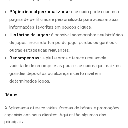
Página inicial personalizada
: o usuário pode criar uma
página de perfil única e personalizada para acessar suas
informações favoritas em poucos cliques.
Histórico de jogos
: é possível acompanhar seu histórico
de jogos, incluindo tempo de jogo, perdas ou ganhos e
outras estatísticas relevantes.
Recompensas
: a plataforma oferece uma ampla
variedade de recompensas para os usuários que realizam
grandes depósitos ou alcançam certo nível em
determinados jogos.
Bônus
A Spinmama oferece várias formas de bônus e promoções
especiais aos seus clientes. Aqui estão algumas das
principais: