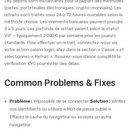
Les dépôts sont instantanés pour la plupart des méthodes
(cartes, portefeuilles électroniques, crypto-monnaies). Les
retraits sont traités sous 24 à 72 heures ouvrables selon la
méthode choisie. Les virements bancaires peuvent prendre
3 à 5 jours. Les plafonds de retrait varient selon le statut
VIP – typiquement 2 000 € par semaine pour les joueurs
standards. Pour effectuer un retrait, connectez-vous via
votre action casino login, allez dans la section « Caisse » et
sélectionnez « Retrait ». Assurez-vous d’avoir complété la
vérification KYC pour éviter des délais.
Common Problems & Fixes
Problème :
Impossible de se connecter.
Solution :
Vérifiez
vos identifiants ou utilisez « Mot de passe oublié ».
Effacez le cache du navigateur ou essayez un autre
navigateur.