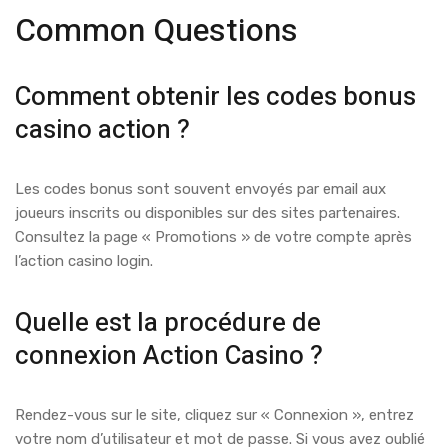
Common Questions
Comment obtenir les codes bonus
casino action ?
Les codes bonus sont souvent envoyés par email aux
joueurs inscrits ou disponibles sur des sites partenaires.
Consultez la page « Promotions » de votre compte après
l’action casino login.
Quelle est la procédure de
connexion Action Casino ?
Rendez-vous sur le site, cliquez sur « Connexion », entrez
votre nom d’utilisateur et mot de passe. Si vous avez oublié