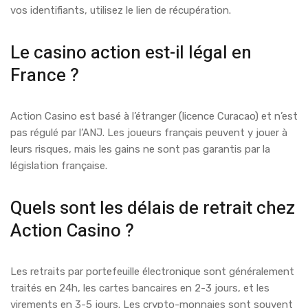
vos identifiants, utilisez le lien de récupération.
Le casino action est-il légal en
France ?
Action Casino est basé à l’étranger (licence Curacao) et n’est
pas régulé par l’ANJ. Les joueurs français peuvent y jouer à
leurs risques, mais les gains ne sont pas garantis par la
législation française.
Quels sont les délais de retrait chez
Action Casino ?
Les retraits par portefeuille électronique sont généralement
traités en 24h, les cartes bancaires en 2-3 jours, et les
virements en 3-5 jours. Les crypto-monnaies sont souvent