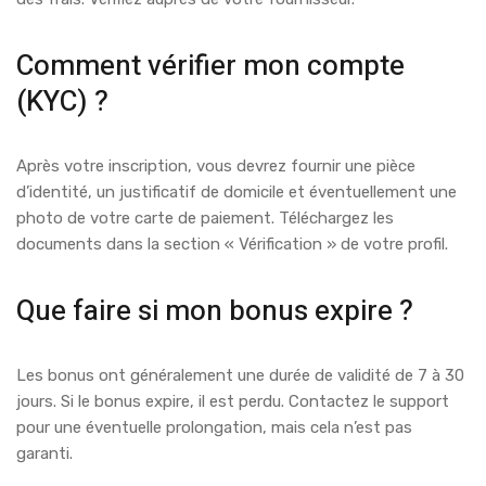
Comment vérifier mon compte
(KYC) ?
Après votre inscription, vous devrez fournir une pièce
d’identité, un justificatif de domicile et éventuellement une
photo de votre carte de paiement. Téléchargez les
documents dans la section « Vérification » de votre profil.
Que faire si mon bonus expire ?
Les bonus ont généralement une durée de validité de 7 à 30
jours. Si le bonus expire, il est perdu. Contactez le support
pour une éventuelle prolongation, mais cela n’est pas
garanti.