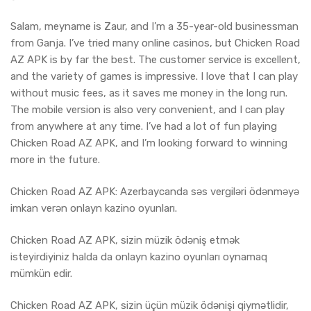
Salam, meyname is Zaur, and I’m a 35-year-old businessman
from Ganja. I’ve tried many online casinos, but Chicken Road
AZ APK is by far the best. The customer service is excellent,
and the variety of games is impressive. I love that I can play
without music fees, as it saves me money in the long run.
The mobile version is also very convenient, and I can play
from anywhere at any time. I’ve had a lot of fun playing
Chicken Road AZ APK, and I’m looking forward to winning
more in the future.
Chicken Road AZ APK: Azerbaycanda səs vergiləri ödənməyə
imkan verən onlayn kazino oyunları.
Chicken Road AZ APK, sizin müzik ödəniş etmək
isteyirdiyiniz halda da onlayn kazino oyunları oynamaq
mümkün edir.
Chicken Road AZ APK, sizin üçün müzik ödənişi qiymətlidir,