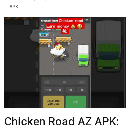
APK
Chicken Road AZ APK: