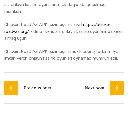
siz onlayn kazino oyunlarına tək dəqiqədə qoşulmaq
mümkün.
Chicken Road AZ APK, sizin üçün en iyi
https://chicken-
road-az.org/
xidmət verir, siz onlayn kazino oyunlarında keyif
almaq üçün.
Chicken Road AZ APK, sizin üçün müzik ödənişi ödənməyə
imkan verən onlayn kazino oyunları oynamaq mümkün edir.
Post
navigation
Previous post
Next post