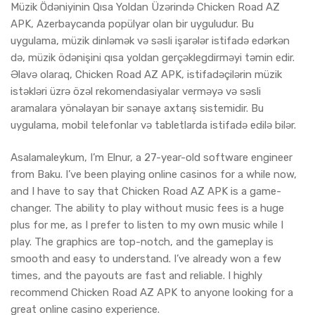
Müzik Ödəniyinin Qısa Yoldan Üzərində Chicken Road AZ
APK, Azerbaycanda popülyar olan bir uyguludur. Bu
uygulama, müzik dinləmək və səsli işarələr istifadə edərkən
də, müzik ödənişini qısa yoldan gerçəklegdirməyi təmin edir.
Əlavə olaraq, Chicken Road AZ APK, istifadəçilərin müzik
istəkləri üzrə özəl rekomendasiyalar verməyə və səsli
aramalara yönəlayan bir sənaye axtarış sistemidir. Bu
uygulama, mobil telefonlar və tabletlarda istifadə edilə bilər.
Asalamaleykum, I’m Elnur, a 27-year-old software engineer
from Baku. I’ve been playing online casinos for a while now,
and I have to say that Chicken Road AZ APK is a game-
changer. The ability to play without music fees is a huge
plus for me, as I prefer to listen to my own music while I
play. The graphics are top-notch, and the gameplay is
smooth and easy to understand. I’ve already won a few
times, and the payouts are fast and reliable. I highly
recommend Chicken Road AZ APK to anyone looking for a
great online casino experience.