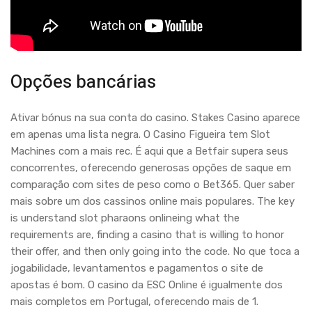
Opções bancárias
Ativar bónus na sua conta do casino. Stakes Casino aparece
em apenas uma lista negra. O Casino Figueira tem Slot
Machines com a mais rec. É aqui que a Betfair supera seus
concorrentes, oferecendo generosas opções de saque em
comparação com sites de peso como o Bet365. Quer saber
mais sobre um dos cassinos online mais populares. The key
is understand slot pharaons onlineing what the
requirements are, finding a casino that is willing to honor
their offer, and then only going into the code. No que toca a
jogabilidade, levantamentos e pagamentos o site de
apostas é bom. O casino da ESC Online é igualmente dos
mais completos em Portugal, oferecendo mais de 1.