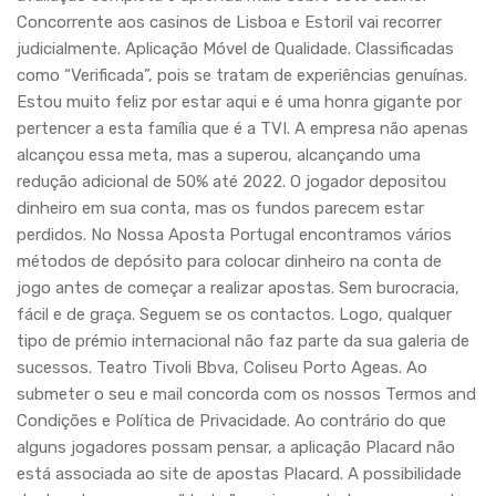
Concorrente aos casinos de Lisboa e Estoril vai recorrer
judicialmente. Aplicação Móvel de Qualidade. Classificadas
como “Verificada”, pois se tratam de experiências genuínas.
Estou muito feliz por estar aqui e é uma honra gigante por
pertencer a esta família que é a TVI. A empresa não apenas
alcançou essa meta, mas a superou, alcançando uma
redução adicional de 50% até 2022. O jogador depositou
dinheiro em sua conta, mas os fundos parecem estar
perdidos. No Nossa Aposta Portugal encontramos vários
métodos de depósito para colocar dinheiro na conta de
jogo antes de começar a realizar apostas. Sem burocracia,
fácil e de graça. Seguem se os contactos. Logo, qualquer
tipo de prémio internacional não faz parte da sua galeria de
sucessos. Teatro Tivoli Bbva, Coliseu Porto Ageas. Ao
submeter o seu e mail concorda com os nossos Termos and
Condições e Política de Privacidade. Ao contrário do que
alguns jogadores possam pensar, a aplicação Placard não
está associada ao site de apostas Placard. A possibilidade