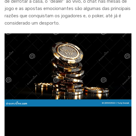
de derrotar a casa, o “dealer” ao vivo, o chat nas mesas de
jogo e as apostas emocionantes são algumas das principais
razões que conquistam os jogadores e, o poker, até já é
considerado um desporto.