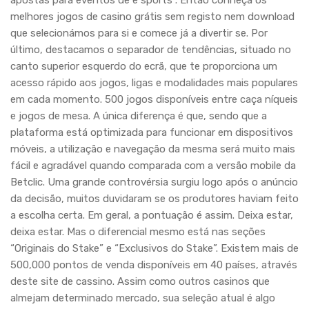
melhores jogos de casino grátis sem registo nem download
que selecionámos para si e comece já a divertir se. Por
último, destacamos o separador de tendências, situado no
canto superior esquerdo do ecrã, que te proporciona um
acesso rápido aos jogos, ligas e modalidades mais populares
em cada momento. 500 jogos disponíveis entre caça níqueis
e jogos de mesa. A única diferença é que, sendo que a
plataforma está optimizada para funcionar em dispositivos
móveis, a utilização e navegação da mesma será muito mais
fácil e agradável quando comparada com a versão mobile da
Betclic. Uma grande controvérsia surgiu logo após o anúncio
da decisão, muitos duvidaram se os produtores haviam feito
a escolha certa. Em geral, a pontuação é assim. Deixa estar,
deixa estar. Mas o diferencial mesmo está nas seções
“Originais do Stake” e “Exclusivos do Stake”. Existem mais de
500,000 pontos de venda disponíveis em 40 países, através
deste site de cassino. Assim como outros casinos que
almejam determinado mercado, sua seleção atual é algo