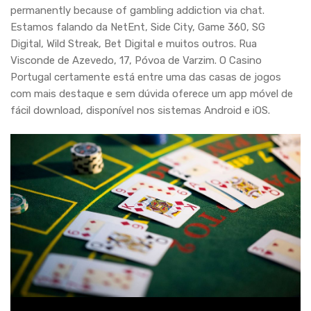
permanently because of gambling addiction via chat.
Estamos falando da NetEnt, Side City, Game 360, SG
Digital, Wild Streak, Bet Digital e muitos outros. Rua
Visconde de Azevedo, 17, Póvoa de Varzim. O Casino
Portugal certamente está entre uma das casas de jogos
com mais destaque e sem dúvida oferece um app móvel de
fácil download, disponível nos sistemas Android e iOS.