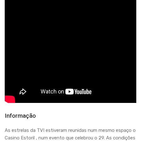
Informação
As estrelas da TVI estiveram reunidas num mesmo espaço o
Casino Estoril , num evento que celebrou o 29. As condições