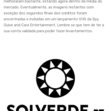
melhoraram bastante, estando agora dentro da média do
mercado. Eventualmente, as imagens restantes com
exceção dos segundos finais dos créditos foram
encontradas e incluídas em um lançamento VHS da Spy
Guise and Cara Entertainment. Lembre se que tem de ter a
sua conta validada para poder fazer levantamentos.