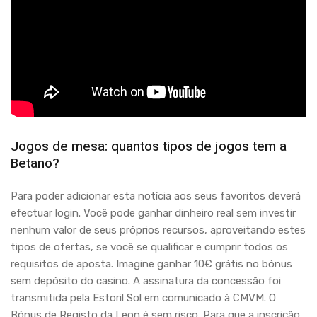
Jogos de mesa: quantos tipos de jogos tem a
Betano?
Para poder adicionar esta notícia aos seus favoritos deverá
efectuar login. Você pode ganhar dinheiro real sem investir
nenhum valor de seus próprios recursos, aproveitando estes
tipos de ofertas, se você se qualificar e cumprir todos os
requisitos de aposta. Imagine ganhar 10€ grátis no bónus
sem depósito do casino. A assinatura da concessão foi
transmitida pela Estoril Sol em comunicado à CMVM. O
Bónus de Registo da Leon é sem risco. Para que a inscrição