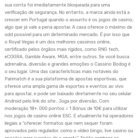
sua conta foi imediatamente bloqueada para uma
verificação de segurança. No entanto, a marca ainda está a
crescer em Portugal quando o assunto é os jogos de casino,
algo que já vale a pena apostar. A casa oferece o máximo de
odd possível para um determinado mercado. É por isso que
o Royal Vegas é um dos melhores cassinos online,
certificado pelos órgãos mais rígidos, como RNG tech,
eCOGRA, Gamble Aware, MGA, entre outros. Se você busca
adrenalina, diversão e grandes emoções o Cassino Bodog é
o seu lugar. Uma das características mais notáveis do
Parimatch é a sua plataforma de apostas esportivas, que
oferece uma ampla gama de esportes e eventos ao vivo
para apostar, e pode ser baixado diretamente no seu celular
Android pelo link do site:. Joga por diversão, Com
moderação 18+. 000 pontos = 1 Bónus de 10€ para utilizar
nos jogos de casino online ESC. E atualmente há operadores
ilegais a “oferecer formatos que nem sequer foram
aprovados pelo regulador, como o vídeo bingo, live casino ou
apostas para eventos de e sports”. Então conheça os