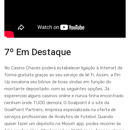
7º Em Destaque
No Casino Chaves poderá estabelecer ligação à Internet de
forma gratuita graças ao seu serviço de Wi Fi. Assim, a Pin
Up escalona seu bônus de boas vindas em função do
montante depositado, com as seguintes opções. Já
experenciei alguns casinos online e nunca tinha encontrado
nenhum onde TUDO demora. O Goalpoint é o site da
GoalPoint Partners, empresa especializada na oferta de
serviços profissionais de Analytics de Futebol. Quando
quiser fazer um depósito na Moosh app, podes recorrer às