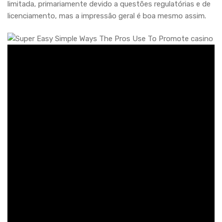
limitada, primariamente devido a questões regulatórias e de
licenciamento, mas a impressão geral é boa mesmo assim.