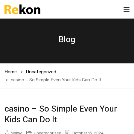
Blog
Home
Uncategorized
casino – So Simple Even Your Kids Can Do It
casino – So Simple Even Your
Kids Can Do It
Malwa
Uncategorized
October 15, 2024