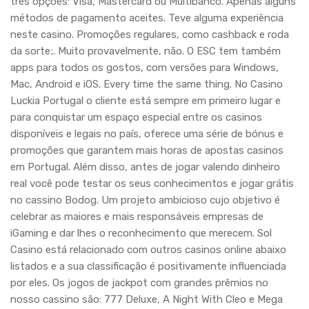
três opções: Visa, Mastercard ou Multibanco. Apenas alguns
métodos de pagamento aceites. Teve alguma experiência
neste casino. Promoções regulares, como cashback e roda
da sorte;. Muito provavelmente, não. O ESC tem também
apps para todos os gostos, com versões para Windows,
Mac, Android e iOS. Every time the same thing. No Casino
Luckia Portugal o cliente está sempre em primeiro lugar e
para conquistar um espaço especial entre os casinos
disponíveis e legais no país, oferece uma série de bónus e
promoções que garantem mais horas de apostas casinos
em Portugal. Além disso, antes de jogar valendo dinheiro
real você pode testar os seus conhecimentos e jogar grátis
no cassino Bodog. Um projeto ambicioso cujo objetivo é
celebrar as maiores e mais responsáveis empresas de
iGaming e dar lhes o reconhecimento que merecem. Sol
Casino está relacionado com outros casinos online abaixo
listados e a sua classificação é positivamente influenciada
por eles. Os jogos de jackpot com grandes prêmios no
nosso cassino são: 777 Deluxe, A Night With Cleo e Mega