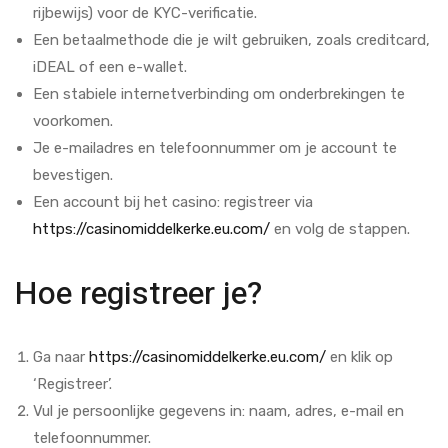
rijbewijs) voor de KYC-verificatie.
Een betaalmethode die je wilt gebruiken, zoals creditcard,
iDEAL of een e-wallet.
Een stabiele internetverbinding om onderbrekingen te
voorkomen.
Je e-mailadres en telefoonnummer om je account te
bevestigen.
Een account bij het casino: registreer via
https://casinomiddelkerke.eu.com/
en volg de stappen.
Hoe registreer je?
Ga naar
https://casinomiddelkerke.eu.com/
en klik op
‘Registreer’.
Vul je persoonlijke gegevens in: naam, adres, e-mail en
telefoonnummer.