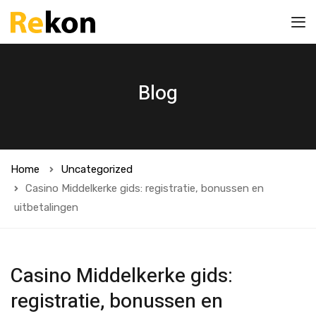
Blog
Home
Uncategorized
Casino Middelkerke gids: registratie, bonussen en
uitbetalingen
Casino Middelkerke gids:
registratie, bonussen en