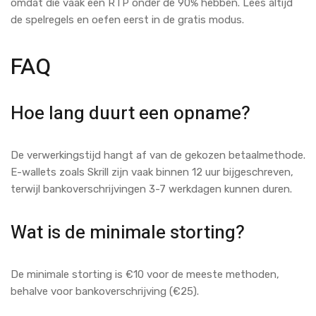
omdat die vaak een RTP onder de 90% hebben. Lees altijd
de spelregels en oefen eerst in de gratis modus.
FAQ
Hoe lang duurt een opname?
De verwerkingstijd hangt af van de gekozen betaalmethode.
E-wallets zoals Skrill zijn vaak binnen 12 uur bijgeschreven,
terwijl bankoverschrijvingen 3-7 werkdagen kunnen duren.
Wat is de minimale storting?
De minimale storting is €10 voor de meeste methoden,
behalve voor bankoverschrijving (€25).