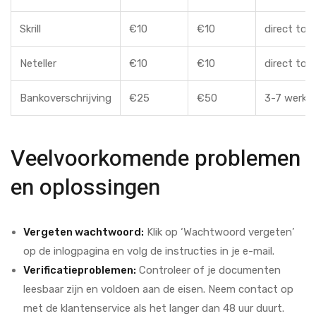
Skrill
€10
€10
direct tot 
Neteller
€10
€10
direct tot 
Bankoverschrijving
€25
€50
3-7 werkd
Veelvoorkomende problemen
en oplossingen
Vergeten wachtwoord:
Klik op ‘Wachtwoord vergeten’
op de inlogpagina en volg de instructies in je e-mail.
Verificatieproblemen:
Controleer of je documenten
leesbaar zijn en voldoen aan de eisen. Neem contact op
met de klantenservice als het langer dan 48 uur duurt.