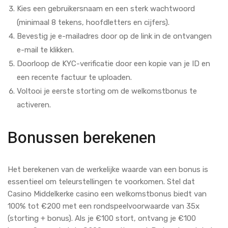
Kies een gebruikersnaam en een sterk wachtwoord
(minimaal 8 tekens, hoofdletters en cijfers).
Bevestig je e-mailadres door op de link in de ontvangen
e-mail te klikken.
Doorloop de KYC-verificatie door een kopie van je ID en
een recente factuur te uploaden.
Voltooi je eerste storting om de welkomstbonus te
activeren.
Bonussen berekenen
Het berekenen van de werkelijke waarde van een bonus is
essentieel om teleurstellingen te voorkomen. Stel dat
Casino Middelkerke casino een welkomstbonus biedt van
100% tot €200 met een rondspeelvoorwaarde van 35x
(storting + bonus). Als je €100 stort, ontvang je €100