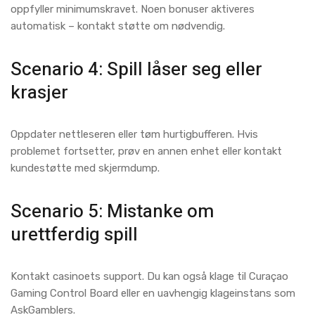
oppfyller minimumskravet. Noen bonuser aktiveres
automatisk – kontakt støtte om nødvendig.
Scenario 4: Spill låser seg eller
krasjer
Oppdater nettleseren eller tøm hurtigbufferen. Hvis
problemet fortsetter, prøv en annen enhet eller kontakt
kundestøtte med skjermdump.
Scenario 5: Mistanke om
urettferdig spill
Kontakt casinoets support. Du kan også klage til Curaçao
Gaming Control Board eller en uavhengig klageinstans som
AskGamblers.