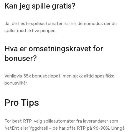
Kan jeg spille gratis?
Ja, de fleste spilleautomater har en demomodus der du
spiller med fiktive penger.
Hva er omsetningskravet for
bonuser?
Vanligvis 35x bonusbeløpet, men sjekk alltid spesifikke
bonusvilkår.
Pro Tips
For best RTP, velg spilleautomater fra leverandører som
NetEnt eller Yggdrasil – de har ofte RTP på 96-98%. Unngå