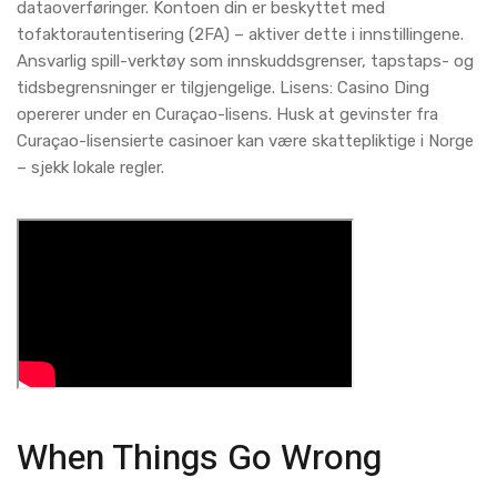
dataoverføringer. Kontoen din er beskyttet med
tofaktorautentisering (2FA) – aktiver dette i innstillingene.
Ansvarlig spill-verktøy som innskuddsgrenser, tapstaps- og
tidsbegrensninger er tilgjengelige. Lisens: Casino Ding
opererer under en Curaçao-lisens. Husk at gevinster fra
Curaçao-lisensierte casinoer kan være skattepliktige i Norge
– sjekk lokale regler.
When Things Go Wrong