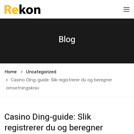
Blog
Home
Uncategorized
Casino Ding-guide: Slik registrerer du og beregner
omsetningskrav
Casino Ding-guide: Slik
registrerer du og beregner