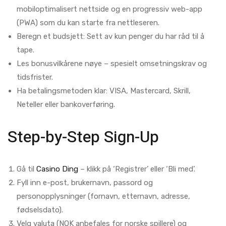
mobiloptimalisert nettside og en progressiv web-app
(PWA) som du kan starte fra nettleseren.
Beregn et budsjett: Sett av kun penger du har råd til å
tape.
Les bonusvilkårene nøye – spesielt omsetningskrav og
tidsfrister.
Ha betalingsmetoden klar: VISA, Mastercard, Skrill,
Neteller eller bankoverføring.
Step-by-Step Sign-Up
Gå til
Casino Ding
– klikk på ‘Registrer’ eller ‘Bli med’.
Fyll inn e-post, brukernavn, passord og
personopplysninger (fornavn, etternavn, adresse,
fødselsdato).
Velg valuta (NOK anbefales for norske spillere) og