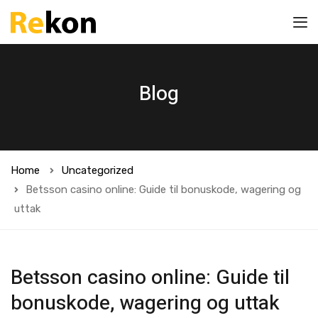
Blog
Home
Uncategorized
Betsson casino online: Guide til bonuskode, wagering og
uttak
Betsson casino online: Guide til
bonuskode, wagering og uttak