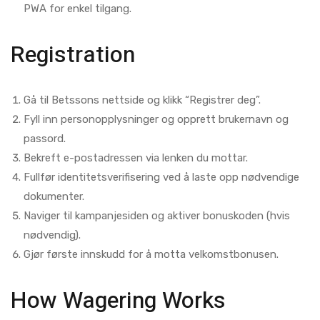
PWA for enkel tilgang.
Registration
Gå til Betssons nettside og klikk “Registrer deg”.
Fyll inn personopplysninger og opprett brukernavn og
passord.
Bekreft e-postadressen via lenken du mottar.
Fullfør identitetsverifisering ved å laste opp nødvendige
dokumenter.
Naviger til kampanjesiden og aktiver bonuskoden (hvis
nødvendig).
Gjør første innskudd for å motta velkomstbonusen.
How Wagering Works