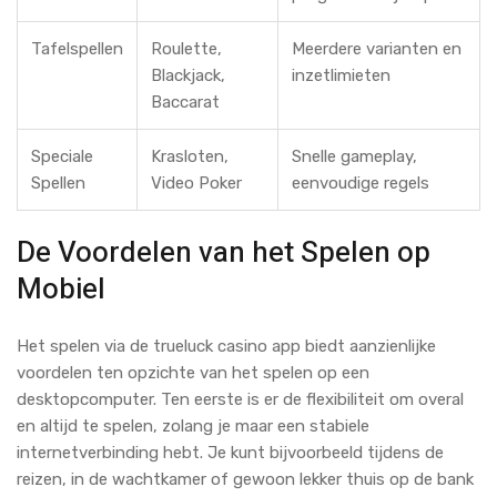
Tafelspellen
Roulette,
Meerdere varianten en
Blackjack,
inzetlimieten
Baccarat
Speciale
Krasloten,
Snelle gameplay,
Spellen
Video Poker
eenvoudige regels
De Voordelen van het Spelen op
Mobiel
Het spelen via de trueluck casino app biedt aanzienlijke
voordelen ten opzichte van het spelen op een
desktopcomputer. Ten eerste is er de flexibiliteit om overal
en altijd te spelen, zolang je maar een stabiele
internetverbinding hebt. Je kunt bijvoorbeeld tijdens de
reizen, in de wachtkamer of gewoon lekker thuis op de bank