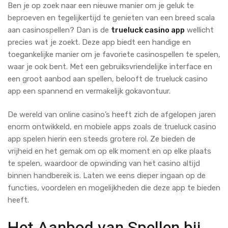
Ben je op zoek naar een nieuwe manier om je geluk te
beproeven en tegelijkertijd te genieten van een breed scala
aan casinospellen? Dan is de
trueluck casino app
wellicht
precies wat je zoekt. Deze app biedt een handige en
toegankelijke manier om je favoriete casinospellen te spelen,
waar je ook bent. Met een gebruiksvriendelijke interface en
een groot aanbod aan spellen, belooft de trueluck casino
app een spannend en vermakelijk gokavontuur.
De wereld van online casino’s heeft zich de afgelopen jaren
enorm ontwikkeld, en mobiele apps zoals de trueluck casino
app spelen hierin een steeds grotere rol. Ze bieden de
vrijheid en het gemak om op elk moment en op elke plaats
te spelen, waardoor de opwinding van het casino altijd
binnen handbereik is. Laten we eens dieper ingaan op de
functies, voordelen en mogelijkheden die deze app te bieden
heeft.
Het Aanbod van Spellen bij