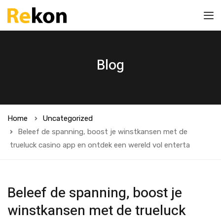
Blog
Home
Uncategorized
Beleef de spanning, boost je winstkansen met de
trueluck casino app en ontdek een wereld vol enterta
Beleef de spanning, boost je
winstkansen met de trueluck