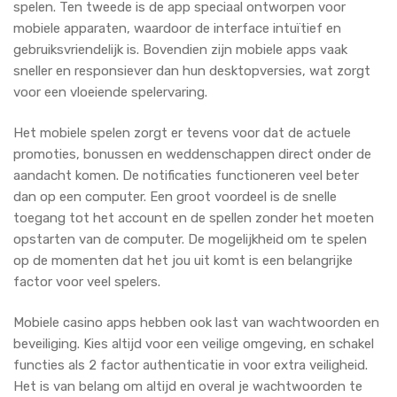
spelen. Ten tweede is de app speciaal ontworpen voor
mobiele apparaten, waardoor de interface intuïtief en
gebruiksvriendelijk is. Bovendien zijn mobiele apps vaak
sneller en responsiever dan hun desktopversies, wat zorgt
voor een vloeiende spelervaring.
Het mobiele spelen zorgt er tevens voor dat de actuele
promoties, bonussen en weddenschappen direct onder de
aandacht komen. De notificaties functioneren veel beter
dan op een computer. Een groot voordeel is de snelle
toegang tot het account en de spellen zonder het moeten
opstarten van de computer. De mogelijkheid om te spelen
op de momenten dat het jou uit komt is een belangrijke
factor voor veel spelers.
Mobiele casino apps hebben ook last van wachtwoorden en
beveiliging. Kies altijd voor een veilige omgeving, en schakel
functies als 2 factor authenticatie in voor extra veiligheid.
Het is van belang om altijd en overal je wachtwoorden te