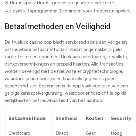
Gratis spins: Gratis rondjes op geselecteerde slots.
Loyaliteitsprogramma: Beloningen voor frequente spelers.
Betaalmethoden en Veiligheid
De trueluck casino app biedt een breed scala aan veilige en
betrouwbare betaalmethoden, zodat je gemakkelijk geld
kunt storten en opnemen. Denk aan creditcards, e-wallets,
bankoverschrijvingen en prepaid kaarten. Alle transacties
worden beveiligd met de nieuwste encryptietechnologie,
waardoor je persoonlijke en financiële gegevens goed
beschermd zijn. Bovendien is de app vaak voorzien van een
geldige kansspelvergunning, waardoor er toezicht is op de
eerlijkheid en betrouwbaarheid van het aanbod.
Betaalmethode
Snelheid
Kosten
Security
Creditcard
Direct
Geen
Hoog