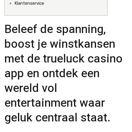
Klantenservice
Beleef de spanning,
boost je winstkansen
met de trueluck casino
app en ontdek een
wereld vol
entertainment waar
geluk centraal staat.