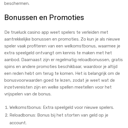
beschermen.
Bonussen en Promoties
De trueluck casino app weet spelers te verleiden met
aantrekkelijke bonussen en promoties. Zo kun je als nieuwe
speler vaak profiteren van een welkomstbonus, waarmee je
extra speelgeld ontvangt om kennis te maken met het
aanbod. Daarnaast zijn er regelmatig reloadbonussen, gratis
spins en andere promoties beschikbaar, waardoor je altijd
een reden hebt om terug te komen. Het is belangrijk om de
bonusvoorwaarden goed te lezen, zodat je weet wat de
inzetvereisten zijn en welke spellen meetellen voor het
vrijspelen van de bonus.
Welkomstbonus: Extra speelgeld voor nieuwe spelers.
Reloadbonus: Bonus bij het storten van geld op je
account.