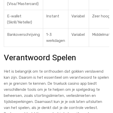
(Visa/Mastercard)
E-wallet
Instant
Variabel
Zeer hoog
(Skrill/Neteller)
Bankoverschrijving
1-3
Variabel
Middelmati
werkdagen
Verantwoord Spelen
Het is belangrijk om te onthouden dat gokken verslavend
kan zijn. Daarom is het essentieel om verantwoord te spelen
en je grenzen te kennen. De trueluck casino app biedt
verschillende tools om je te helpen om je spelgedrag te
beheersen, zoals stortingslimieten, verlieslimieten en
tijdsbeperkingen. Daarnaast kun je je ook laten uitsluiten
van het spelen, als je denkt dat je de controle verliest.