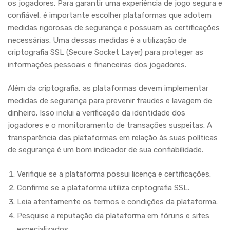
os jogadores. Para garantir uma experiência de jogo segura e
confiável, é importante escolher plataformas que adotem
medidas rigorosas de segurança e possuam as certificações
necessárias. Uma dessas medidas é a utilização de
criptografia SSL (Secure Socket Layer) para proteger as
informações pessoais e financeiras dos jogadores.
Além da criptografia, as plataformas devem implementar
medidas de segurança para prevenir fraudes e lavagem de
dinheiro. Isso inclui a verificação da identidade dos
jogadores e o monitoramento de transações suspeitas. A
transparência das plataformas em relação às suas políticas
de segurança é um bom indicador de sua confiabilidade.
Verifique se a plataforma possui licença e certificações.
Confirme se a plataforma utiliza criptografia SSL.
Leia atentamente os termos e condições da plataforma.
Pesquise a reputação da plataforma em fóruns e sites
especializados.