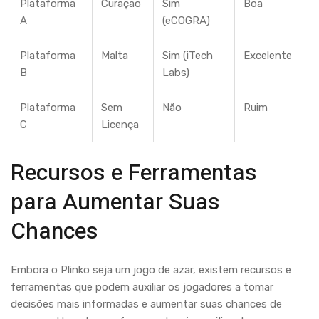
Plataforma
Curaçao
Sim
Boa
A
(eCOGRA)
Plataforma
Malta
Sim (iTech
Excelente
B
Labs)
Plataforma
Sem
Não
Ruim
C
Licença
Recursos e Ferramentas
para Aumentar Suas
Chances
Embora o Plinko seja um jogo de azar, existem recursos e
ferramentas que podem auxiliar os jogadores a tomar
decisões mais informadas e aumentar suas chances de