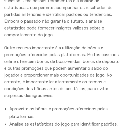
sucesso. Uma dessas ferramentas é a análise de
estatísticas, que permite acompanhar os resultados de
partidas anteriores e identificar padrões ou tendências.
Embora o passado não garanta o futuro, a análise
estatística pode fornecer insights valiosos sobre o
comportamento do jogo.
Outro recurso importante é a utilização de bônus e
promoções oferecidos pelas plataformas. Muitos cassinos
online oferecem bônus de boas-vindas, bônus de depósito
e outras promoções que podem aumentar o saldo do
jogador e proporcionar mais oportunidades de jogo. No
entanto, é importante ler atentamente os termos e
condições dos bônus antes de aceitá-los, para evitar
surpresas desagradáveis.
Aproveite os bônus e promoções oferecidos pelas
plataformas.
Analise as estatísticas do jogo para identificar padrões.