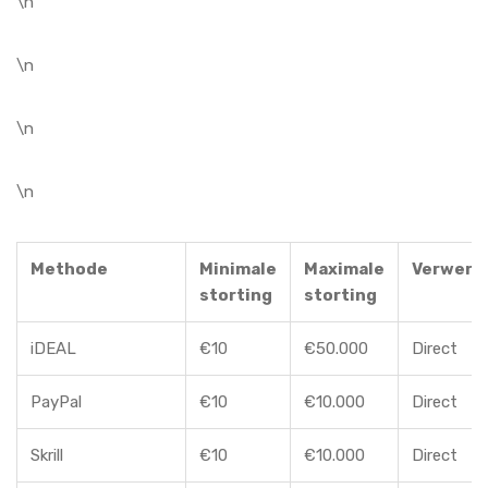
\n
\n
\n
\n
Methode
Minimale
Maximale
Verwerki
storting
storting
iDEAL
€10
€50.000
Direct
PayPal
€10
€10.000
Direct
Skrill
€10
€10.000
Direct