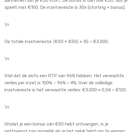
aannemen dat je €50 stort. De bonus is dan ook €50, dus je
speelt met €100. De inzetvereiste is 30x (storting + bonus).
\n
De totale inzetvereiste: (€50 + €50) × 30 = €3.000.
\n
Stel dat de slots een RTP van 96% hebben. Het verwachte
verlies per inzet is 100% – 96% = 4%. Over de volledige
inzetvereiste is het verwachte verlies: €3.000 × 0,04 = €120.
\n
Omdat je een bonus van €50 hebt ontvangen, is je
nettowinst pas mogelijk als je het geluk hebt om te winnen,