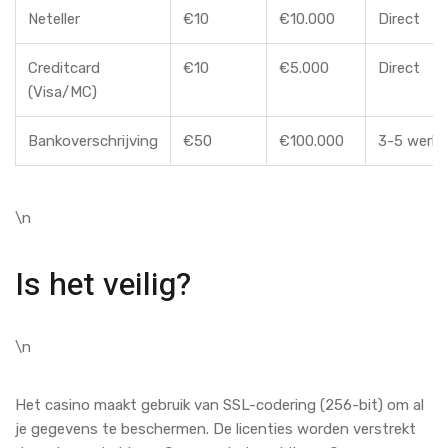
Neteller
€10
€10.000
Direct
Creditcard
€10
€5.000
Direct
(Visa/MC)
Bankoverschrijving
€50
€100.000
3-5 werk
\n
Is het veilig?
\n
Het casino maakt gebruik van SSL-codering (256-bit) om al
je gegevens te beschermen. De licenties worden verstrekt