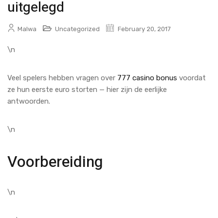
uitgelegd
Malwa
Uncategorized
February 20, 2017
\n
Veel spelers hebben vragen over
777 casino bonus
voordat
ze hun eerste euro storten — hier zijn de eerlijke
antwoorden.
\n
Voorbereiding
\n