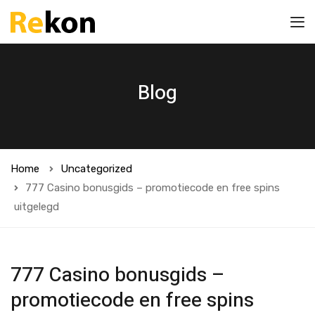
Blog
Home
Uncategorized
777 Casino bonusgids – promotiecode en free spins
uitgelegd
777 Casino bonusgids –
promotiecode en free spins