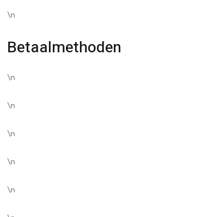
\n
Betaalmethoden
\n
\n
\n
\n
\n