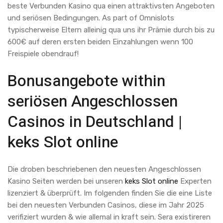
beste Verbunden Kasino qua einen attraktivsten Angeboten
und seriösen Bedingungen. As part of Omnislots
typischerweise Eltern alleinig qua uns ihr Prämie durch bis zu
600€ auf deren ersten beiden Einzahlungen wenn 100
Freispiele obendrauf!
Bonusangebote within
seriösen Angeschlossen
Casinos in Deutschland |
keks Slot online
Die droben beschriebenen den neuesten Angeschlossen
Kasino Seiten werden bei unseren
keks Slot online
Experten
lizenziert & überprüft. Im folgenden finden Sie die eine Liste
bei den neuesten Verbunden Casinos, diese im Jahr 2025
verifiziert wurden & wie allemal in kraft sein. Sera existireren