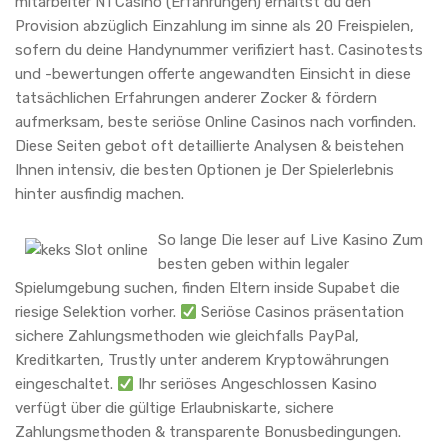
mitarbeiter N1 Casino (Erfahrungen) erhältst du den
Provision abzüglich Einzahlung im sinne als 20 Freispielen,
sofern du deine Handynummer verifiziert hast. Casinotests
und -bewertungen offerte angewandten Einsicht in diese
tatsächlichen Erfahrungen anderer Zocker & fördern
aufmerksam, beste seriöse Online Casinos nach vorfinden.
Diese Seiten gebot oft detaillierte Analysen & beistehen
Ihnen intensiv, die besten Optionen je Der Spielerlebnis
hinter ausfindig machen.
So lange Die leser auf Live Kasino Zum
besten geben within legaler
Spielumgebung suchen, finden Eltern inside Supabet die
riesige Selektion vorher.
Seriöse Casinos präsentation
sichere Zahlungsmethoden wie gleichfalls PayPal,
Kreditkarten, Trustly unter anderem Kryptowährungen
eingeschaltet.
Ihr seriöses Angeschlossen Kasino
verfügt über die gültige Erlaubniskarte, sichere
Zahlungsmethoden & transparente Bonusbedingungen.