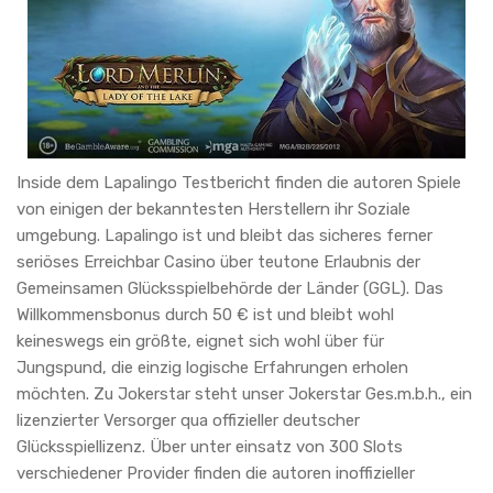
Inside dem Lapalingo Testbericht finden die autoren Spiele
von einigen der bekanntesten Herstellern ihr Soziale
umgebung. Lapalingo ist und bleibt das sicheres ferner
seriöses Erreichbar Casino über teutone Erlaubnis der
Gemeinsamen Glücksspielbehörde der Länder (GGL). Das
Willkommensbonus durch 50 € ist und bleibt wohl
keineswegs ein größte, eignet sich wohl über für
Jungspund, die einzig logische Erfahrungen erholen
möchten. Zu Jokerstar steht unser Jokerstar Ges.m.b.h., ein
lizenzierter Versorger qua offizieller deutscher
Glücksspiellizenz. Über unter einsatz von 300 Slots
verschiedener Provider finden die autoren inoffizieller