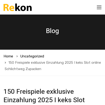
Blog
Home
Uncategorized
150 Freispiele exklusive Einzahlung 2025 I keks Slot online
Schlichtweg Zupacken
150 Freispiele exklusive
Einzahlung 2025 I keks Slot